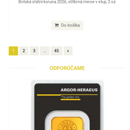
Britská státní koruna 2026, stříbrná mince v etuji, 2 oz
Do košíka
1
2
3
...
45
»
ODPORÚČAME