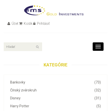
Účet
Košík
Prihlásiť
Toggle
navigati
KATEGÓRIE
Bankovky
(73)
Čínský zvěrokruh
(32)
Disney
(31)
Harry Potter
(5)