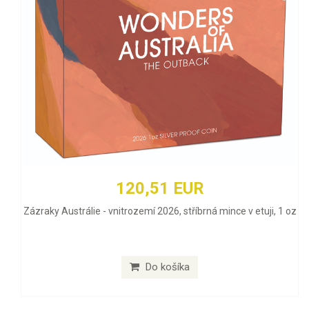
120,51 EUR
Zázraky Austrálie - vnitrozemí 2026, stříbrná mince v etuji, 1 oz
Do košíka