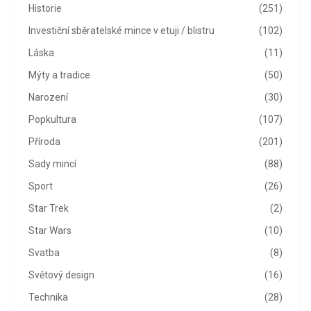
Historie
(251)
Investiční sběratelské mince v etuji / blistru
(102)
Láska
(11)
Mýty a tradice
(50)
Narození
(30)
Popkultura
(107)
Příroda
(201)
Sady mincí
(88)
Sport
(26)
Star Trek
(2)
Star Wars
(10)
Svatba
(8)
Světový design
(16)
Technika
(28)