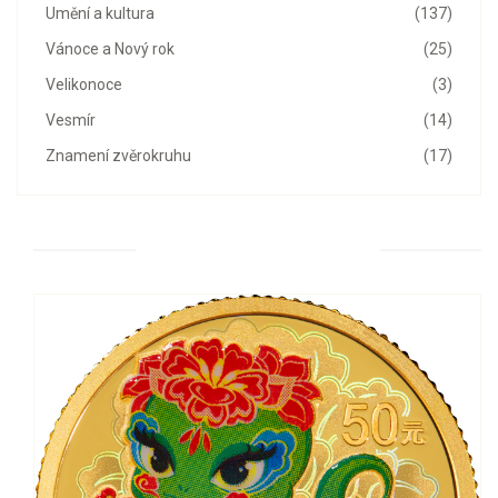
Umění a kultura
(137)
Vánoce a Nový rok
(25)
Velikonoce
(3)
Vesmír
(14)
Znamení zvěrokruhu
(17)