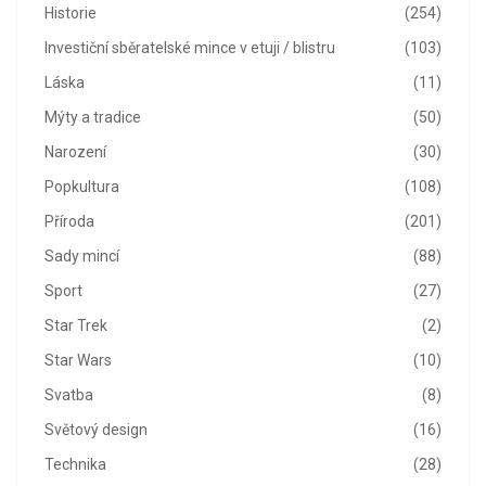
Historie
(254)
Investiční sběratelské mince v etuji / blistru
(103)
Láska
(11)
Mýty a tradice
(50)
Narození
(30)
Popkultura
(108)
Příroda
(201)
Sady mincí
(88)
Sport
(27)
Star Trek
(2)
Star Wars
(10)
Svatba
(8)
Světový design
(16)
Technika
(28)