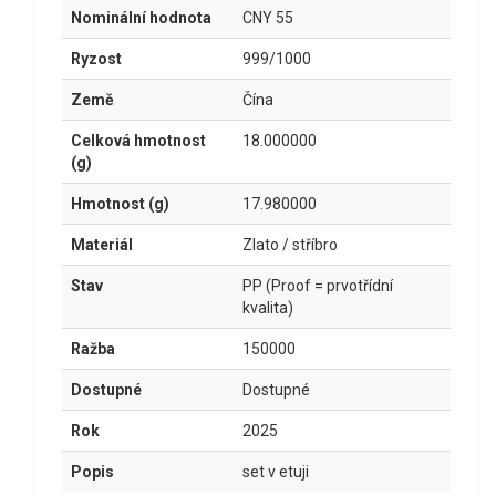
Nominální hodnota
CNY 55
Ryzost
999/1000
Země
Čína
Celková hmotnost
18.000000
(g)
Hmotnost (g)
17.980000
Materiál
Zlato / stříbro
Stav
PP (Proof = prvotřídní
kvalita)
Ražba
150000
Dostupné
Dostupné
Rok
2025
Popis
set v etuji