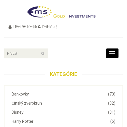
Účet
Košík
Prihlásiť
Toggle
navigati
KATEGÓRIE
Bankovky
(73)
Čínský zvěrokruh
(32)
Disney
(31)
Harry Potter
(5)