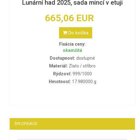
Lunární had 2025, sada mincí v etuji
665,06 EUR
Do košíka
Fixácia ceny:
okamžitá
Dostupnost:
dostupné
Materiál:
Zlato / stříbro
Rýdzosť:
999/1000
Hmotnosť:
17.980000 g
ŠPECIFIKÁCIE