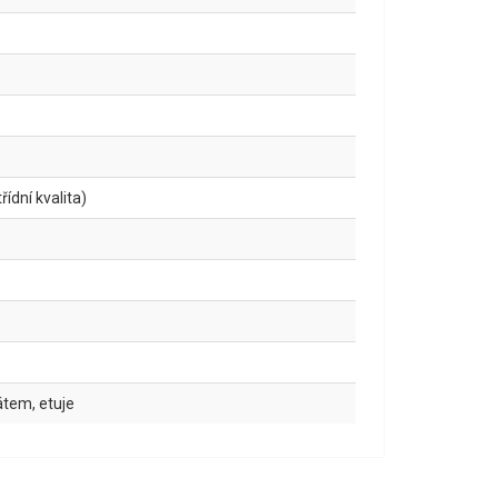
ídní kvalita)
kátem, etuje