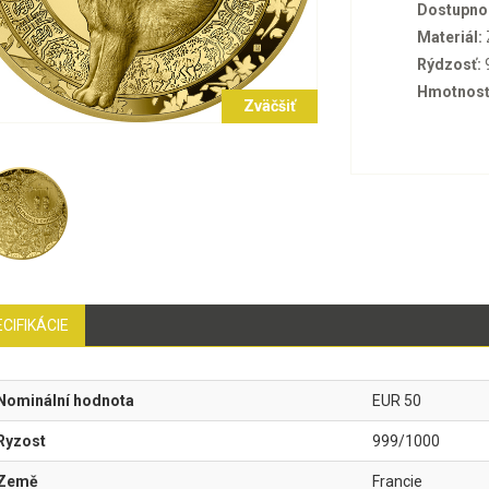
Dostupno
Materiál:
Rýdzosť:
Hmotnosť
Zväčšiť
CIFIKÁCIE
Nominální hodnota
EUR 50
Ryzost
999/1000
Země
Francie