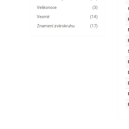
Velikonoce
(3)
Vesmír
(14)
Znamení zvěrokruhu
(17)