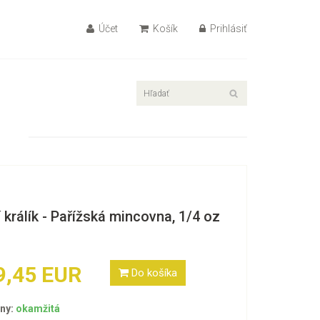
Účet
Košík
Prihlásiť
 králík - Pařížská mincovna, 1/4 oz
9,45 EUR
Do košíka
ny:
okamžitá