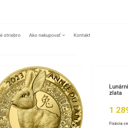
é striebro
Ako nakupovať
Kontakt
Lunární
zlata
1 28
Fixácia ce