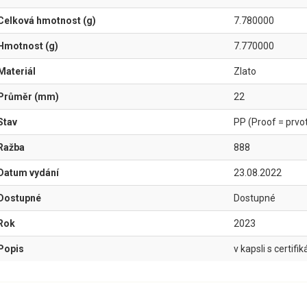
Celková hmotnost (g)
7.780000
Hmotnost (g)
7.770000
Materiál
Zlato
Průměr (mm)
22
Stav
PP (Proof = prvotř
Ražba
888
Datum vydání
23.08.2022
Dostupné
Dostupné
Rok
2023
Popis
v kapsli s certifi