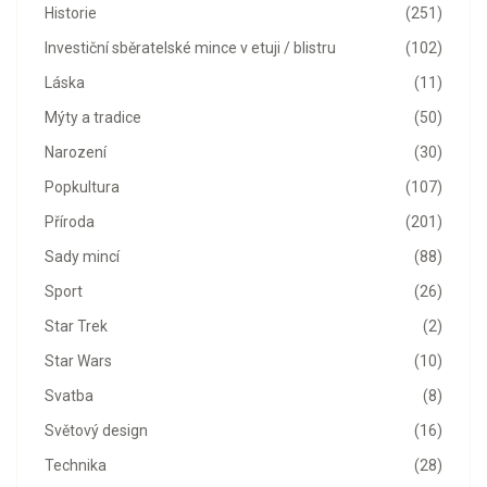
Historie
(251)
Investiční sběratelské mince v etuji / blistru
(102)
Láska
(11)
Mýty a tradice
(50)
Narození
(30)
Popkultura
(107)
Příroda
(201)
Sady mincí
(88)
Sport
(26)
Star Trek
(2)
Star Wars
(10)
Svatba
(8)
Světový design
(16)
Technika
(28)