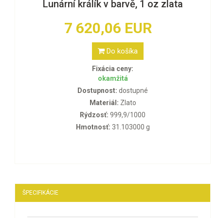
Lunární králík v barvě, 1 oz zlata
7 620,06 EUR
Do košíka
Fixácia ceny:
okamžitá
Dostupnost:
dostupné
Materiál:
Zlato
Rýdzosť:
999,9/1000
Hmotnosť:
31.103000 g
ŠPECIFIKÁCIE