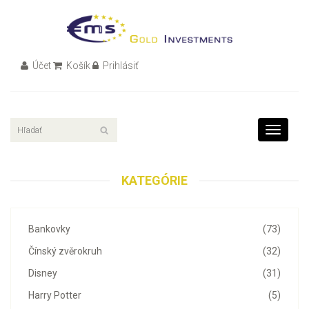
Účet
Košík
Prihlásiť
Toggle
navigati
KATEGÓRIE
Bankovky
(73)
Čínský zvěrokruh
(32)
Disney
(31)
Harry Potter
(5)