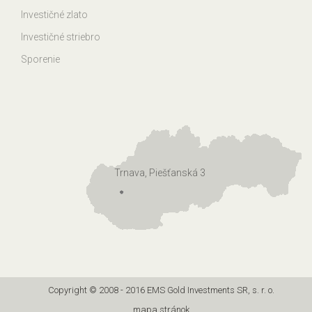
Investičné zlato
Investičné striebro
Sporenie
Trnava, Piešťanská 3
Copyright © 2008 - 2016 EMS Gold Investments SR, s. r. o.
mapa stránok