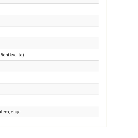
ídní kvalita)
kátem, etuje