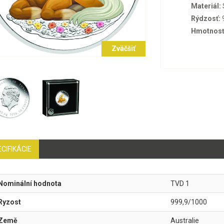
Materiál:
Rýdzosť:
Hmotnosť
Zväčšiť
CIFIKÁCIE
Nominální hodnota
TVD 1
Ryzost
999,9/1000
Země
Australie