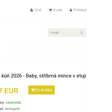
Účet
Košík
Prihlásiť
 kůň 2026 - Baby, stříbrná mince v etuji
7 EUR
Do košíka
ny:
okamžitá
st:
dostupné