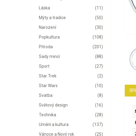
Láska
(11)
Mýty a tradice
(50)
Narození
(30)
Popkultura
(108)
Příroda
(201)
Sady mincí
(88)
Sport
(27)
Star Trek
(2)
Star Wars
(10)
ŠPE
Svatba
(8)
Světový design
(16)
Technika
(28)
Umění a kultura
(137)
Vánoce a Nový rok
(25)