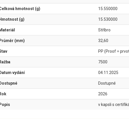
Celková hmotnost (g)
15.550000
Hmotnost (g)
15.530000
Materiál
Stříbro
Průměr (mm)
32,60
Stav
PP (Proof = prvotř
Ražba
7500
Datum vydání
04.11.2025
Dostupné
Dostupné
Rok
2026
Popis
v kapsli s certifi