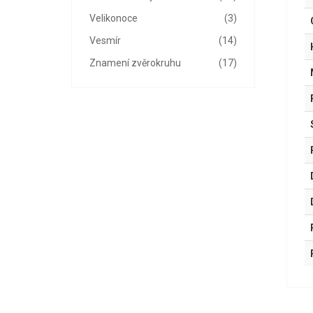
Velikonoce
(3)
Vesmír
(14)
Znamení zvěrokruhu
(17)