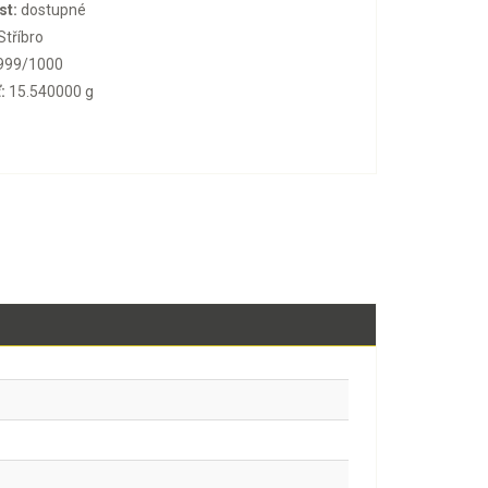
st:
dostupné
Stříbro
999/1000
:
15.540000 g