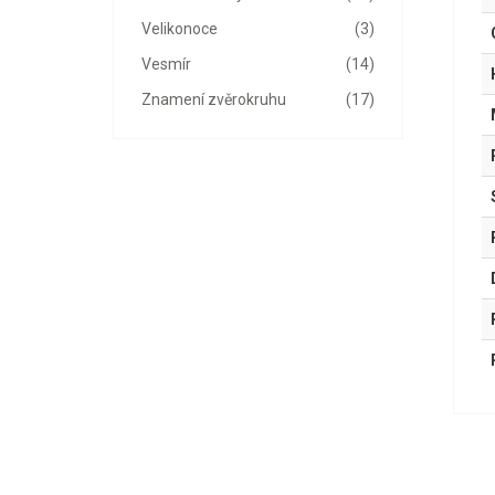
Velikonoce
(3)
Vesmír
(14)
Znamení zvěrokruhu
(17)