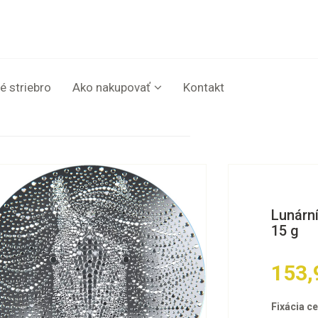
é striebro
Ako nakupovať
Kontakt
Lunární
15 g
153,
Fixácia ce