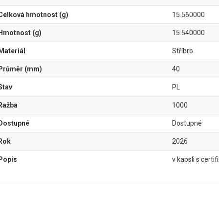
Celková hmotnost (g)
15.560000
Hmotnost (g)
15.540000
Materiál
Stříbro
Průměr (mm)
40
Stav
PL
Ražba
1000
Dostupné
Dostupné
Rok
2026
Popis
v kapsli s certi