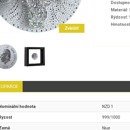
Dostupno
Materiál:
Rýdzosť:
Hmotnosť
Zväčšiť
CIFIKÁCIE
Nominální hodnota
NZD 1
Ryzost
999/1000
Země
Niue