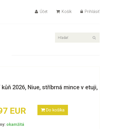
Účet
Košík
Prihlásiť
 kůň 2026, Niue, stříbrná mince v etuji,
97 EUR
Do košíka
ny:
okamžitá