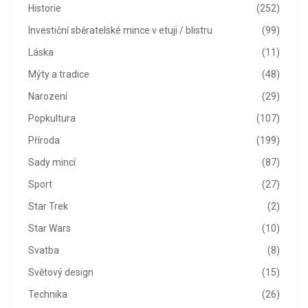
Historie
(252)
Investiční sběratelské mince v etuji / blistru
(99)
Láska
(11)
Mýty a tradice
(48)
Narození
(29)
Popkultura
(107)
Příroda
(199)
Sady mincí
(87)
Sport
(27)
Star Trek
(2)
Star Wars
(10)
Svatba
(8)
Světový design
(15)
Technika
(26)