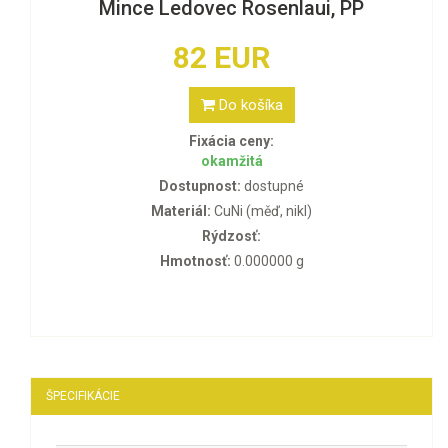
Mince Ledovec Rosenlaui, PP
82 EUR
Do košíka
Fixácia ceny:
okamžitá
Dostupnost:
dostupné
Materiál:
CuNi (měď, nikl)
Rýdzosť:
Hmotnosť:
0.000000 g
ŠPECIFIKÁCIE