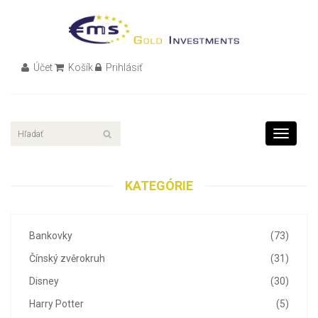
Účet
Košík
Prihlásiť
Toggle
navigati
KATEGÓRIE
Bankovky
(73)
Čínský zvěrokruh
(31)
Disney
(30)
Harry Potter
(5)