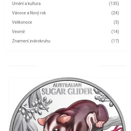
Umění a kultura
(135)
Vánoce a Nový rok
(24)
Velikonoce
(3)
Vesmír
(14)
Znamení zvěrokruhu
(17)