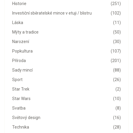
Historie
(251)
Investiční sběratelské mince v etuji / blistru
(102)
Láska
(11)
Mýty a tradice
(50)
Narození
(30)
Popkultura
(107)
Příroda
(201)
Sady mincí
(88)
Sport
(26)
Star Trek
(2)
Star Wars
(10)
Svatba
(8)
Světový design
(16)
Technika
(28)