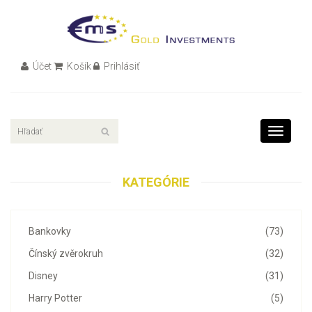
Účet
Košík
Prihlásiť
Toggle
navigati
KATEGÓRIE
Bankovky
(73)
Čínský zvěrokruh
(32)
Disney
(31)
Harry Potter
(5)