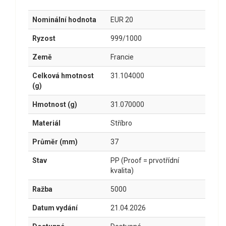
Nominální hodnota
EUR 20
Ryzost
999/1000
Země
Francie
Celková hmotnost
31.104000
(g)
Hmotnost (g)
31.070000
Materiál
Stříbro
Průměr (mm)
37
Stav
PP (Proof = prvotřídní
kvalita)
Ražba
5000
Datum vydání
21.04.2026