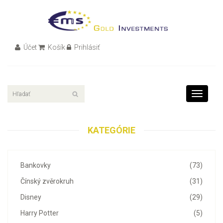
Účet
Košík
Prihlásiť
Toggle
navigati
KATEGÓRIE
Bankovky
(73)
Čínský zvěrokruh
(31)
Disney
(29)
Harry Potter
(5)