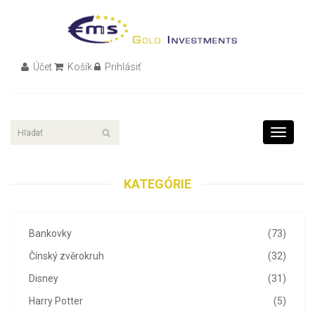
Účet
Košík
Prihlásiť
Toggle
navigati
KATEGÓRIE
Bankovky
(73)
Čínský zvěrokruh
(32)
Disney
(31)
Harry Potter
(5)