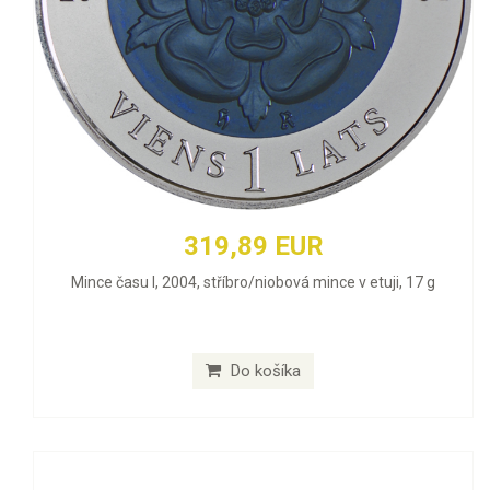
319,89 EUR
Mince času I, 2004, stříbro/niobová mince v etuji, 17 g
Do košíka