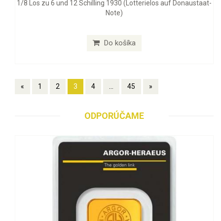
1/8 Los zu 6 und 12 Schilling 1930 (Lotterielos auf Donaustaat-
Note)
Do košíka
«
1
2
3
4
...
45
»
ODPORÚČAME