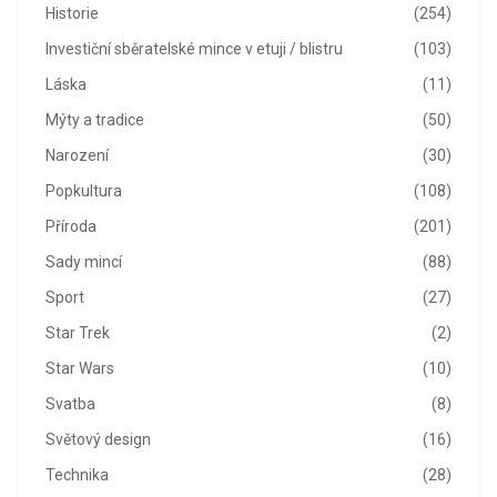
Historie
(254)
Investiční sběratelské mince v etuji / blistru
(103)
Láska
(11)
Mýty a tradice
(50)
Narození
(30)
Popkultura
(108)
Příroda
(201)
Sady mincí
(88)
Sport
(27)
Star Trek
(2)
Star Wars
(10)
Svatba
(8)
Světový design
(16)
Technika
(28)