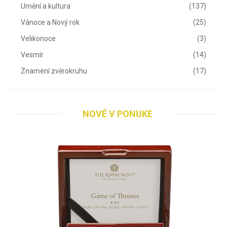
Umění a kultura
(137)
Vánoce a Nový rok
(25)
Velikonoce
(3)
Vesmír
(14)
Znamení zvěrokruhu
(17)
NOVÉ V PONUKE