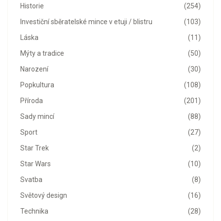
Historie
(254)
Investiční sběratelské mince v etuji / blistru
(103)
Láska
(11)
Mýty a tradice
(50)
Narození
(30)
Popkultura
(108)
Příroda
(201)
Sady mincí
(88)
Sport
(27)
Star Trek
(2)
Star Wars
(10)
Svatba
(8)
Světový design
(16)
Technika
(28)