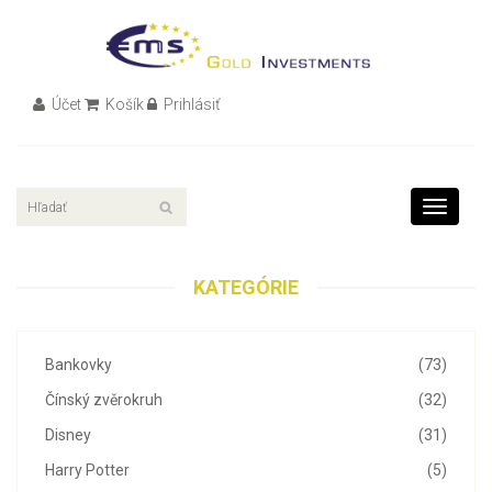
Účet
Košík
Prihlásiť
Toggle
navigati
KATEGÓRIE
Bankovky
(73)
Čínský zvěrokruh
(32)
Disney
(31)
Harry Potter
(5)