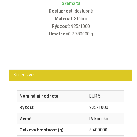
okamžitá
Dostupnost:
dostupné
Materiál:
Stříbro
Rýdzosť:
925/1000
Hmotnosť:
7.780000 g
ŠPECIFIKÁCIE
Nominální hodnota
EUR 5
Ryzost
925/1000
Země
Rakousko
Celková hmotnost (g)
8.400000