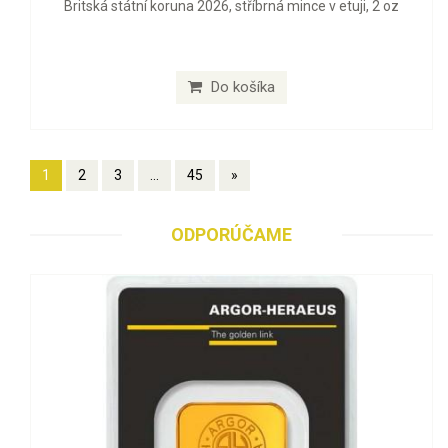
Britská státní koruna 2026, stříbrná mince v etuji, 2 oz
Do košíka
1
2
3
...
45
»
ODPORÚČAME