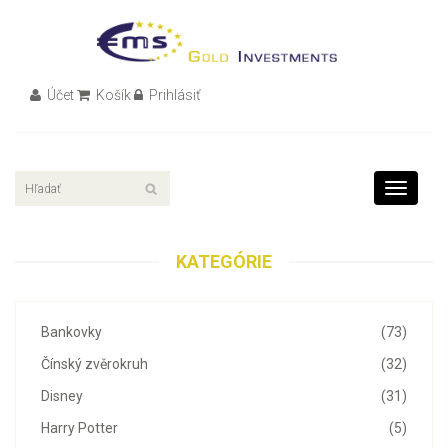
Účet
Košík
Prihlásiť
Toggle
navigati
KATEGÓRIE
Bankovky
(73)
Čínský zvěrokruh
(32)
Disney
(31)
Harry Potter
(5)