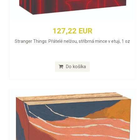
127,22 EUR
Stranger Things: Přátelé nelžou, stříbrná mince v etuji, 1 oz
Do košíka