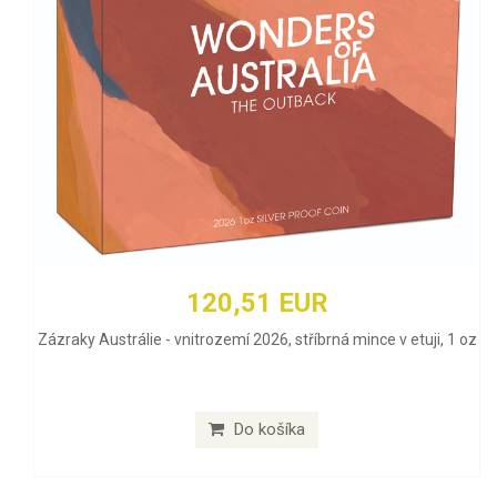
120,51 EUR
Zázraky Austrálie - vnitrozemí 2026, stříbrná mince v etuji, 1 oz
Do košíka