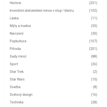
Historie
(251)
Investiční sběratelské mince v etuji / blistru
(102)
Láska
(11)
Mýty a tradice
(50)
Narození
(30)
Popkultura
(107)
Příroda
(201)
Sady mincí
(88)
Sport
(26)
Star Trek
(2)
Star Wars
(10)
Svatba
(8)
Světový design
(16)
Technika
(28)