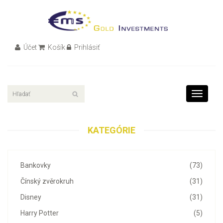
Účet
Košík
Prihlásiť
Toggle
navigati
KATEGÓRIE
Bankovky
(73)
Čínský zvěrokruh
(31)
Disney
(31)
Harry Potter
(5)