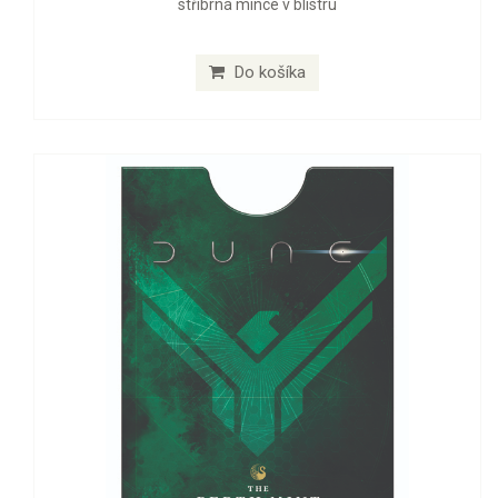
stříbrná mince v blistru
Do košíka