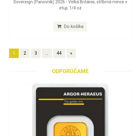
Sovereign (Panovník) 2026 - Velká Británie, stříbrná mince v
etuji, 1/4 oz
Do košíka
1
2
3
...
44
»
ODPORÚČAME