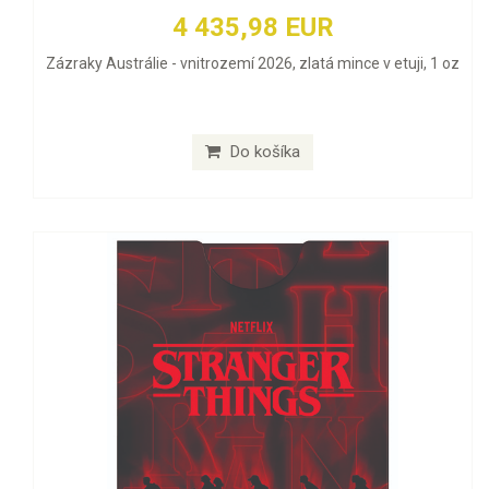
4 435,98 EUR
Zázraky Austrálie - vnitrozemí 2026, zlatá mince v etuji, 1 oz
Do košíka