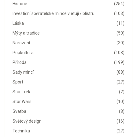
Historie
(254)
Investiční sběratelské mince v etuji / blistru
(103)
Láska
(11)
Mýty a tradice
(50)
Narození
(30)
Popkultura
(108)
Příroda
(199)
Sady mincí
(88)
Sport
(27)
Star Trek
(2)
Star Wars
(10)
Svatba
(8)
Světový design
(16)
Technika
(27)