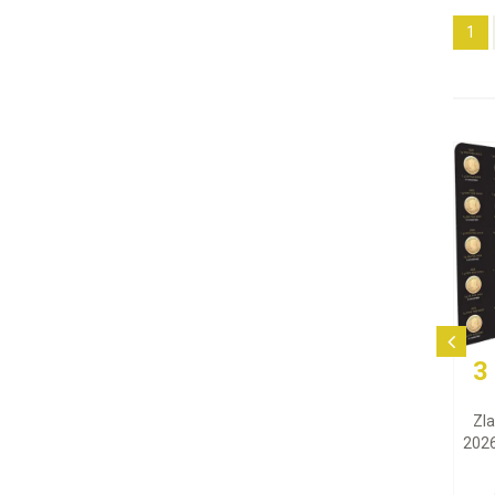
1
3 365,37 EUR
Zlatá minca Maple Leaf
2026 (Maplegram), 25x1 g