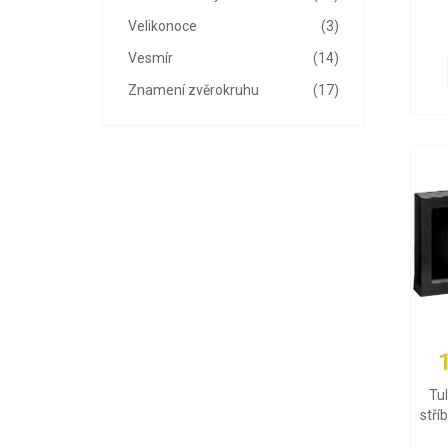
Velikonoce
(3)
Vesmír
(14)
Znamení zvěrokruhu
(17)
Tu
stří