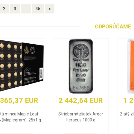
2
3
...
45
»
ODPORÚČAME
2 442,64 EUR
1 268,94 EUR
Strieborný zliatok Argor
Zlatý zliatok Valcambi 10 g
Heraeus 1000 g