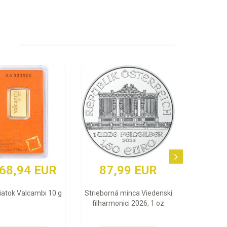
87,99 EUR
3 848,83 EUR
Strieborná minca Viedenskí
Zlatý zliatok Argor Heraeus 1
filharmonici 2026, 1 oz
Oz