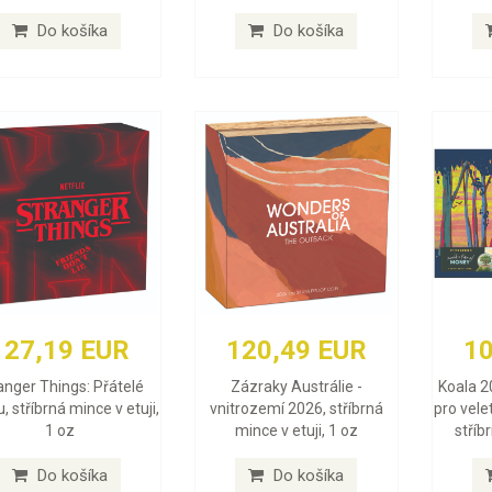
Do košíka
Do košíka
127,19 EUR
120,49 EUR
10
anger Things: Přátelé
Zázraky Austrálie -
Koala 2
, stříbrná mince v etuji,
vnitrozemí 2026, stříbrná
pro vele
1 oz
mince v etuji, 1 oz
stříb
Do košíka
Do košíka