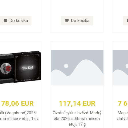
Do košíka
Do košíka
178,06 EUR
117,14 EUR
7 
lák (Vagabund)2025,
Životní cyklus hvězd: Modrý
Maple
brná mince v etuji, 1 oz
obr 2026, stříbrná mince v
zlatýc
etuji, 17 g