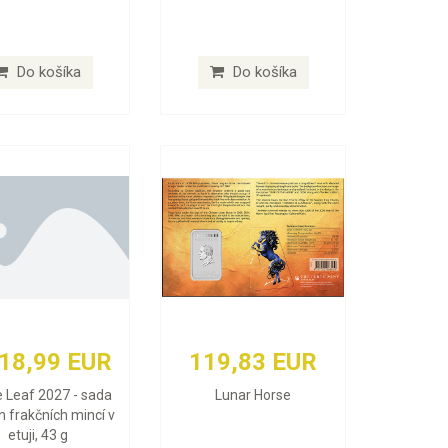
Do košíka
Do košíka
618,99 EUR
119,83 EUR
 Leaf 2027 - sada
Lunar Horse
h frakčních mincí v
etuji, 43 g