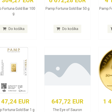
 304,27 EUR
6 672,28 EUR
4 
 Fortuna Gold Bar 100
Pamp Fortuna Gold Bar 50 g
Pamp Fo
g
Do košíka
Do košíka
147,24 EUR
647,72 EUR
1 
 Fortuna Gold Bar 1 g
The Eye of Sauron