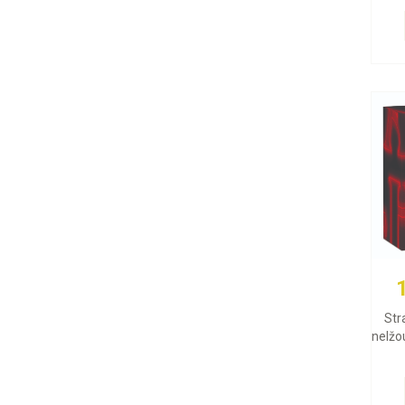
Str
nelžou