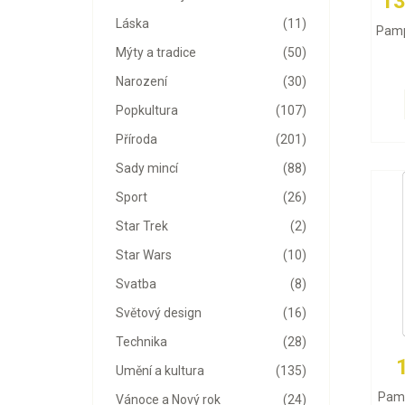
13
Láska
(11)
Pamp
Mýty a tradice
(50)
Narození
(30)
Popkultura
(107)
Příroda
(201)
Sady mincí
(88)
Sport
(26)
Star Trek
(2)
Star Wars
(10)
Svatba
(8)
Světový design
(16)
Technika
(28)
Umění a kultura
(135)
Pamp
Vánoce a Nový rok
(24)