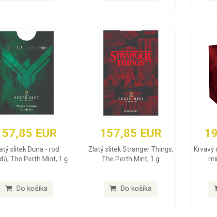
157,85 EUR
157,85 EUR
19
atý slitek Duna - rod
Zlatý slitek Stranger Things,
Krvavý 
dů, The Perth Mint, 1 g
The Perth Mint, 1 g
min
Do košíka
Do košíka