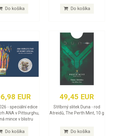
Do košíka
Do košíka
6,98 EUR
49,45 EUR
026 - speciální edice
Stříbrný slitek Duna - rod
trh ANA v Pittsurghu,
Atreidů, The Perth Mint, 10 g
rná mince v blistru
Do košíka
Do košíka