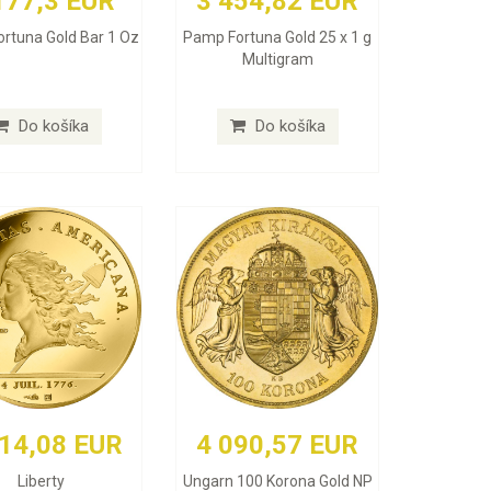
177,3 EUR
3 454,82 EUR
rtuna Gold Bar 1 Oz
Pamp Fortuna Gold 25 x 1 g
Multigram
Do košíka
Do košíka
414,08 EUR
4 090,57 EUR
Liberty
Ungarn 100 Korona Gold NP