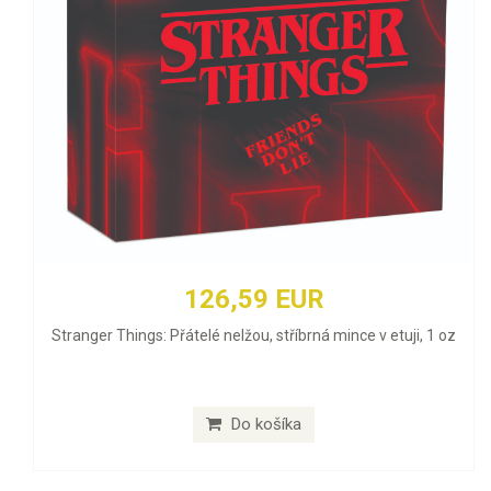
126,59 EUR
Stranger Things: Přátelé nelžou, stříbrná mince v etuji, 1 oz
Do košíka