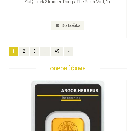
Zlatý slitek Stranger Things, The Perth Mint, 1 g
Do košíka
1
2
3
...
45
»
ODPORÚČAME