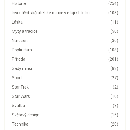
Historie
(254)
Investiční sběratelské mince v etuji / blistru
(103)
Láska
(11)
Mýty a tradice
(50)
Narození
(30)
Popkultura
(108)
Příroda
(201)
Sady mincí
(88)
Sport
(27)
Star Trek
(2)
Star Wars
(10)
Svatba
(8)
Světový design
(16)
Technika
(28)