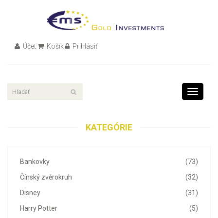
Účet
Košík
Prihlásiť
Toggle
navigati
KATEGÓRIE
Bankovky
(73)
Čínský zvěrokruh
(32)
Disney
(31)
Harry Potter
(5)