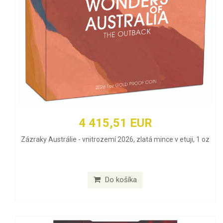
4 415,51 EUR
Zázraky Austrálie - vnitrozemí 2026, zlatá mince v etuji, 1 oz
Do košíka