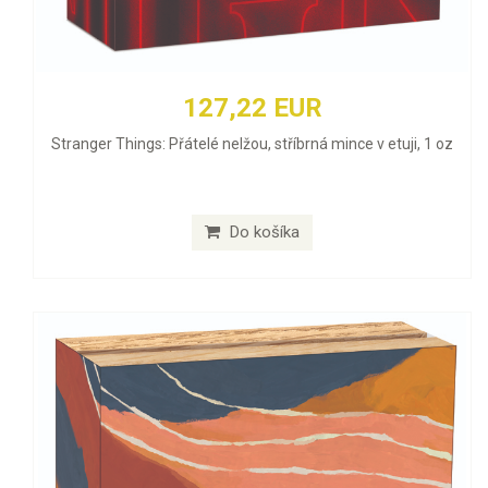
127,22 EUR
Stranger Things: Přátelé nelžou, stříbrná mince v etuji, 1 oz
Do košíka