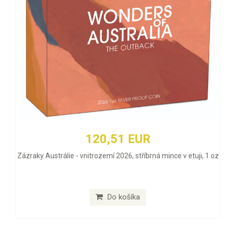
120,51 EUR
Zázraky Austrálie - vnitrozemí 2026, stříbrná mince v etuji, 1 oz
Do košíka