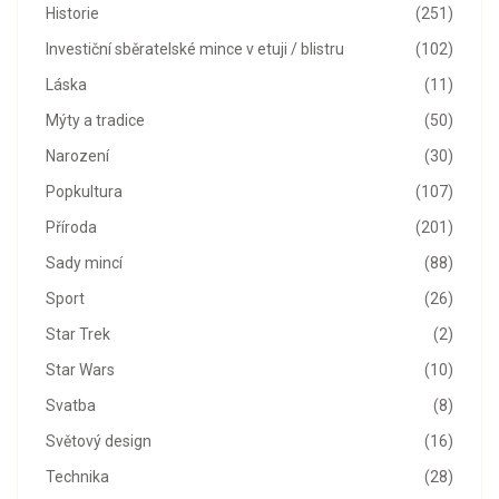
Historie
(251)
Investiční sběratelské mince v etuji / blistru
(102)
Láska
(11)
Mýty a tradice
(50)
Narození
(30)
Popkultura
(107)
Příroda
(201)
Sady mincí
(88)
Sport
(26)
Star Trek
(2)
Star Wars
(10)
Svatba
(8)
Světový design
(16)
Technika
(28)