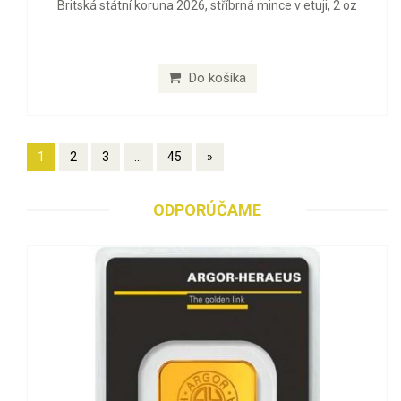
Britská státní koruna 2026, stříbrná mince v etuji, 2 oz
Do košíka
1
2
3
...
45
»
ODPORÚČAME