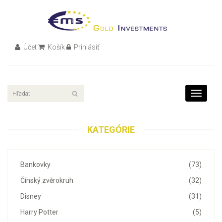
Účet
Košík
Prihlásiť
Toggle
navigati
KATEGÓRIE
Bankovky
(73)
Čínský zvěrokruh
(32)
Disney
(31)
Harry Potter
(5)