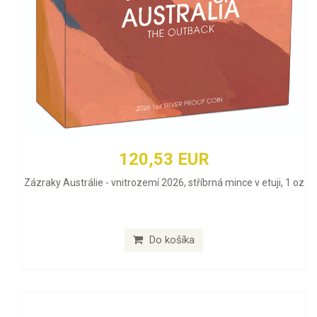
120,53 EUR
Zázraky Austrálie - vnitrozemí 2026, stříbrná mince v etuji, 1 oz
Do košíka