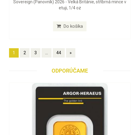
Sovereign (Panovník) 2026 - Velká Británie, stříbrná mince v
etuji, 1/4 oz
Do košíka
1
2
3
...
44
»
ODPORÚČAME