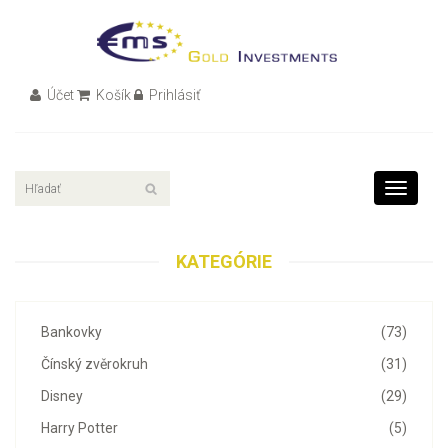
Účet
Košík
Prihlásiť
Toggle
navigati
KATEGÓRIE
Bankovky
(73)
Čínský zvěrokruh
(31)
Disney
(29)
Harry Potter
(5)