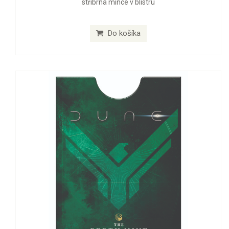
stříbrná mince v blistru
Do košíka