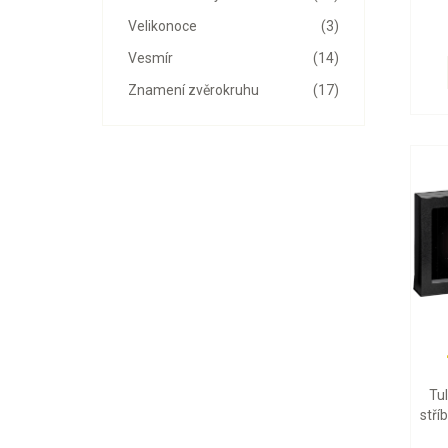
Velikonoce
(3)
Vesmír
(14)
Znamení zvěrokruhu
(17)
Tu
stří