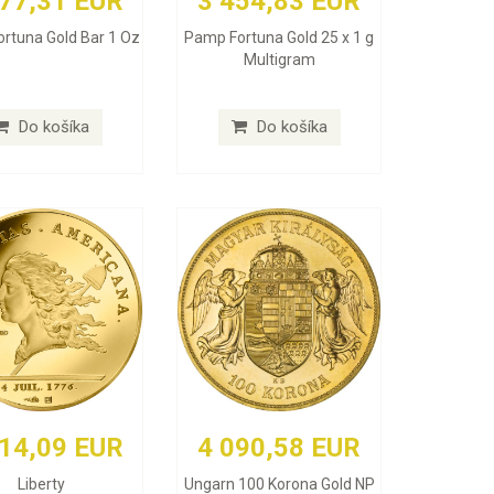
177,31 EUR
3 454,83 EUR
rtuna Gold Bar 1 Oz
Pamp Fortuna Gold 25 x 1 g
Multigram
Do košíka
Do košíka
414,09 EUR
4 090,58 EUR
Liberty
Ungarn 100 Korona Gold NP