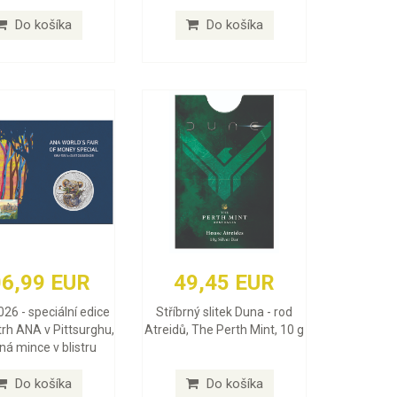
Do košíka
Do košíka
6,99 EUR
49,45 EUR
026 - speciální edice
Stříbrný slitek Duna - rod
trh ANA v Pittsurghu,
Atreidů, The Perth Mint, 10 g
rná mince v blistru
Do košíka
Do košíka