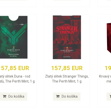
157,85 EUR
157,85 EUR
19
atý slitek Duna - rod
Zlatý slitek Stranger Things,
Krvavý 
dů, The Perth Mint, 1 g
The Perth Mint, 1 g
min
Do košíka
Do košíka