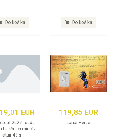
Do košíka
Do košíka
619,01 EUR
119,85 EUR
 Leaf 2027 - sada
Lunar Horse
h frakčních mincí v
etuji, 43 g