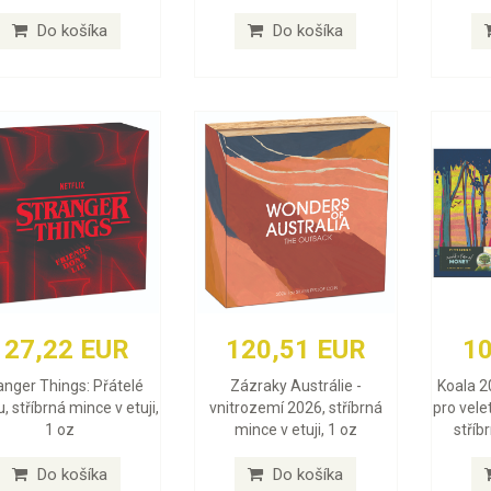
Do košíka
Do košíka
127,22 EUR
120,51 EUR
10
anger Things: Přátelé
Zázraky Austrálie -
Koala 2
, stříbrná mince v etuji,
vnitrozemí 2026, stříbrná
pro vele
1 oz
mince v etuji, 1 oz
stříb
Do košíka
Do košíka