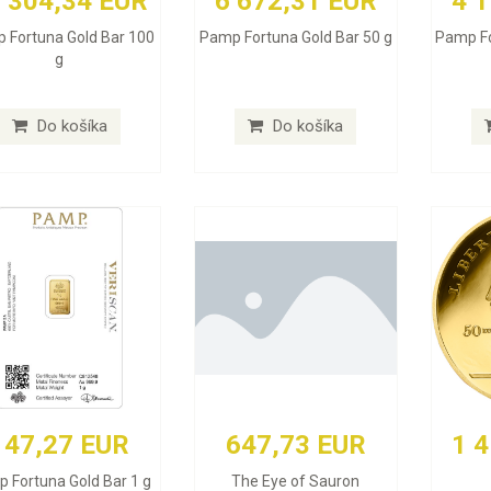
 304,34 EUR
6 672,31 EUR
4 
 Fortuna Gold Bar 100
Pamp Fortuna Gold Bar 50 g
Pamp Fo
g
Do košíka
Do košíka
147,27 EUR
647,73 EUR
1 
 Fortuna Gold Bar 1 g
The Eye of Sauron