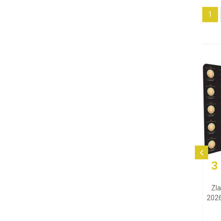
1
3 365,37 EUR
Zlatá minca Maple Leaf
2026 (Maplegram), 25x1 g