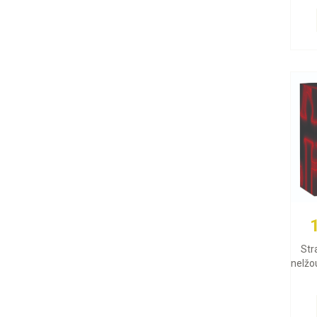
Str
nelžou