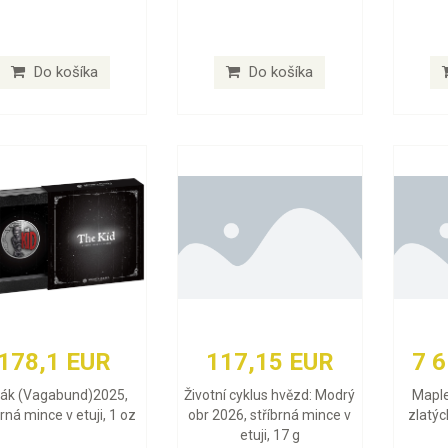
Do košíka
Do košíka
178,1 EUR
117,15 EUR
7 
lák (Vagabund)2025,
Životní cyklus hvězd: Modrý
Maple
brná mince v etuji, 1 oz
obr 2026, stříbrná mince v
zlatýc
etuji, 17 g