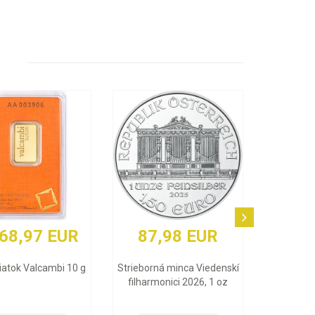
87,98 EUR
3 848,84 EUR
Strieborná minca Viedenskí
Zlatý zliatok Argor Heraeus 1
filharmonici 2026, 1 oz
Oz