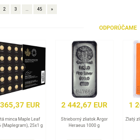
2
3
...
45
»
ODPORÚČAME
2 442,67 EUR
1 268,97 EUR
Strieborný zliatok Argor
Zlatý zliatok Valcambi 10 g
Heraeus 1000 g