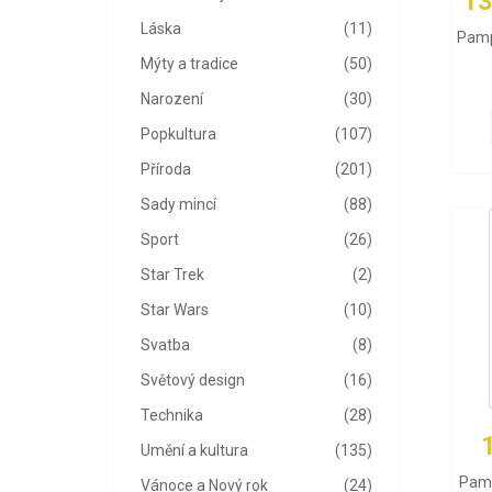
13
Láska
(11)
Pamp
Mýty a tradice
(50)
Narození
(30)
Popkultura
(107)
Příroda
(201)
Sady mincí
(88)
Sport
(26)
Star Trek
(2)
Star Wars
(10)
Svatba
(8)
Světový design
(16)
Technika
(28)
Umění a kultura
(135)
Pamp
Vánoce a Nový rok
(24)