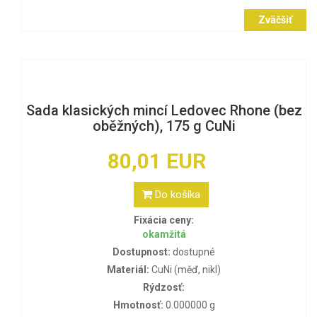
Zväčšiť
Sada klasických mincí Ledovec Rhone (bez
oběžných), 175 g CuNi
80,01 EUR
Do košíka
Fixácia ceny:
okamžitá
Dostupnost:
dostupné
Materiál:
CuNi (měď, nikl)
Rýdzosť:
Hmotnosť:
0.000000 g