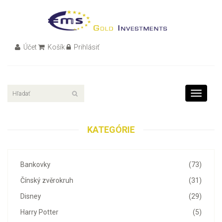
Účet
Košík
Prihlásiť
Toggle
navigati
KATEGÓRIE
Bankovky
(73)
Čínský zvěrokruh
(31)
Disney
(29)
Harry Potter
(5)