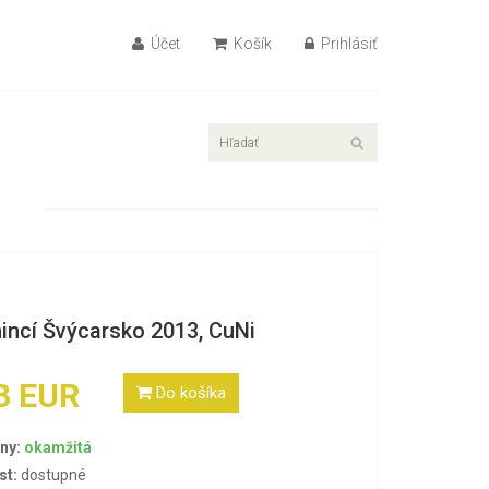
Účet
Košík
Prihlásiť
incí Švýcarsko 2013, CuNi
3 EUR
Do košíka
ny:
okamžitá
st:
dostupné