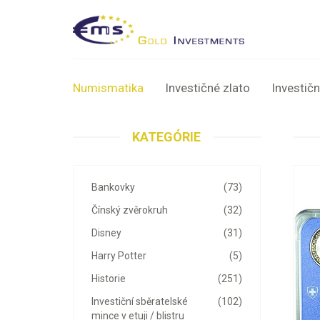
Numismatika
Investičné zlato
Investičn
KATEGÓRIE
Bankovky
(73)
Čínský zvěrokruh
(32)
Disney
(31)
Harry Potter
(5)
Historie
(251)
Investiční sběratelské
(102)
mince v etuji / blistru