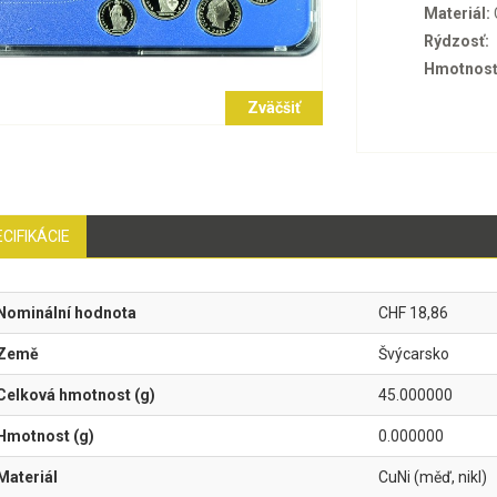
Materiál:
Rýdzosť:
Hmotnosť
Zväčšiť
CIFIKÁCIE
Nominální hodnota
CHF 18,86
Země
Švýcarsko
Celková hmotnost (g)
45.000000
Hmotnost (g)
0.000000
Materiál
CuNi (měď, nikl)