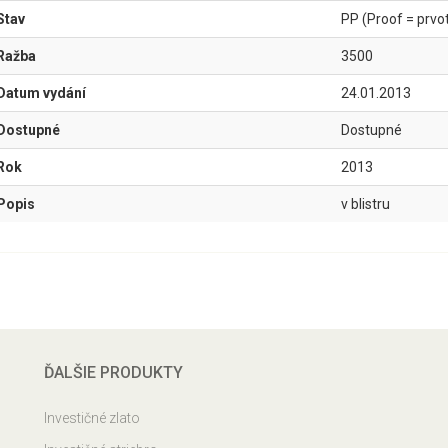
Stav
PP (Proof = prvotř
Ražba
3500
Datum vydání
24.01.2013
Dostupné
Dostupné
Rok
2013
Popis
v blistru
ĎALŠIE PRODUKTY
Investičné zlato