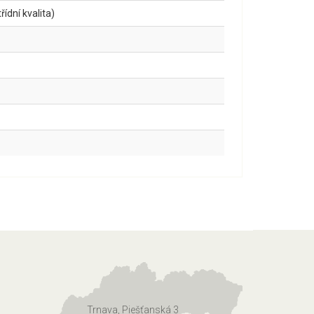
ídní kvalita)
Trnava, Piešťanská 3