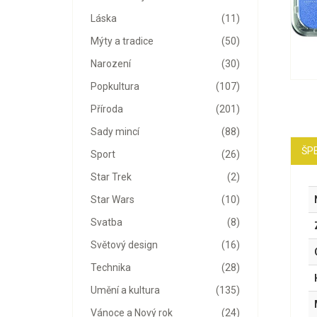
Láska
(11)
Mýty a tradice
(50)
Narození
(30)
Popkultura
(107)
Příroda
(201)
Sady mincí
(88)
ŠPE
Sport
(26)
Star Trek
(2)
Star Wars
(10)
Svatba
(8)
Světový design
(16)
Technika
(28)
Umění a kultura
(135)
Vánoce a Nový rok
(24)