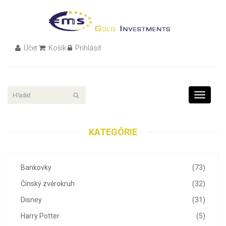
Účet
Košík
Prihlásiť
Toggle
navigati
KATEGÓRIE
Bankovky
(73)
Čínský zvěrokruh
(32)
Disney
(31)
Harry Potter
(5)