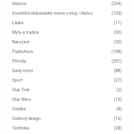
Historie
(254)
Investiční sběratelské mince v etuji / blistru
(103)
Láska
(11)
Mýty a tradice
(50)
Narození
(30)
Popkultura
(108)
Příroda
(201)
Sady mincí
(88)
Sport
(27)
Star Trek
(2)
Star Wars
(10)
Svatba
(8)
Světový design
(16)
Technika
(28)