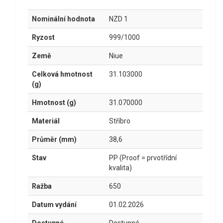
Nominální hodnota
NZD 1
Ryzost
999/1000
Země
Niue
Celková hmotnost
31.103000
(g)
Hmotnost (g)
31.070000
Materiál
Stříbro
Průměr (mm)
38,6
Stav
PP (Proof = prvotřídní
kvalita)
Ražba
650
Datum vydání
01.02.2026