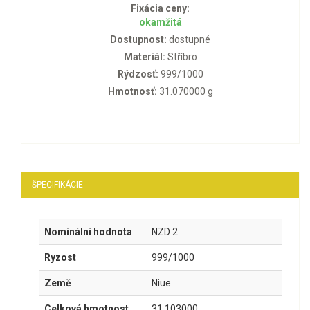
Fixácia ceny:
okamžitá
Dostupnost:
dostupné
Materiál:
Stříbro
Rýdzosť:
999/1000
Hmotnosť:
31.070000 g
ŠPECIFIKÁCIE
Nominální hodnota
NZD 2
Ryzost
999/1000
Země
Niue
Celková hmotnost
31.103000