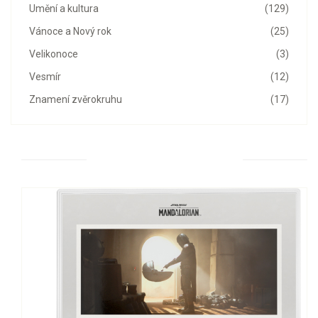
Umění a kultura
(129)
Vánoce a Nový rok
(25)
Velikonoce
(3)
Vesmír
(12)
Znamení zvěrokruhu
(17)