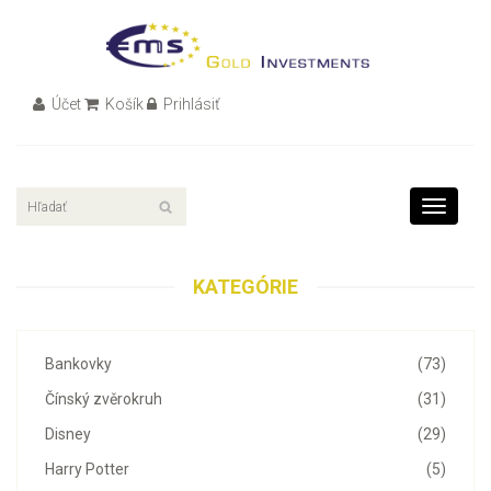
Účet
Košík
Prihlásiť
Toggle
navigati
KATEGÓRIE
Bankovky
(73)
Čínský zvěrokruh
(31)
Disney
(29)
Harry Potter
(5)