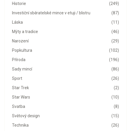
Historie
(249)
Investiční sběratelské mince v etuji / blistru
(87)
Láska
(11)
Mýty a tradice
(46)
Narození
(29)
Popkultura
(102)
Příroda
(196)
Sady mincí
(86)
Sport
(26)
Star Trek
(2)
Star Wars
(10)
Svatba
(8)
Světový design
(15)
Technika
(26)