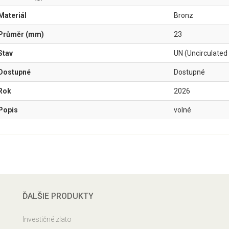
Materiál
Bronz
Průměr (mm)
23
Stav
UN (Uncirculated
Dostupné
Dostupné
Rok
2026
Popis
volné
ĎALŠIE PRODUKTY
Investičné zlato