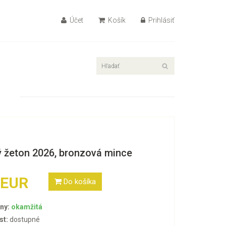
Účet
Košík
Prihlásiť
ý žeton 2026, bronzová mince
 EUR
Do košíka
ny:
okamžitá
st:
dostupné