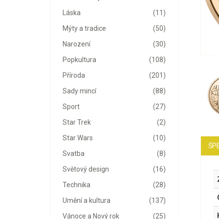
Láska
(11)
Mýty a tradice
(50)
Narození
(30)
Popkultura
(108)
Příroda
(201)
Sady mincí
(88)
Sport
(27)
Star Trek
(2)
Star Wars
(10)
ŠPE
Svatba
(8)
Světový design
(16)
Technika
(28)
Umění a kultura
(137)
Vánoce a Nový rok
(25)