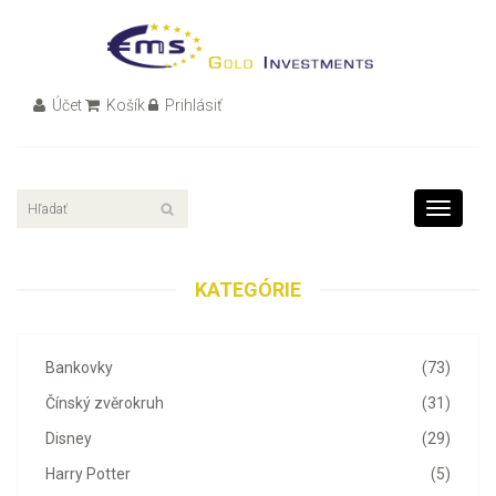
Účet
Košík
Prihlásiť
Toggle
navigati
KATEGÓRIE
Bankovky
(73)
Čínský zvěrokruh
(31)
Disney
(29)
Harry Potter
(5)