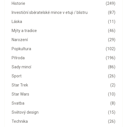
Historie
(249)
Investiční sběratelské mince v etuji / blistru
(87)
Láska
(11)
Mýty a tradice
(46)
Narození
(29)
Popkultura
(102)
Příroda
(196)
Sady mincí
(86)
Sport
(26)
Star Trek
(2)
Star Wars
(10)
Svatba
(8)
Světový design
(15)
Technika
(26)