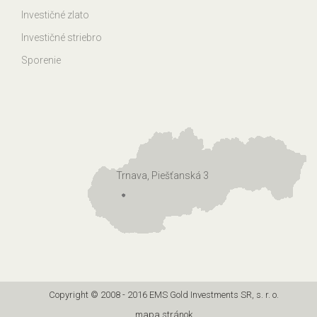
Investičné zlato
Investičné striebro
Sporenie
Trnava, Piešťanská 3
Copyright © 2008 - 2016 EMS Gold Investments SR, s. r. o.
mapa stránok