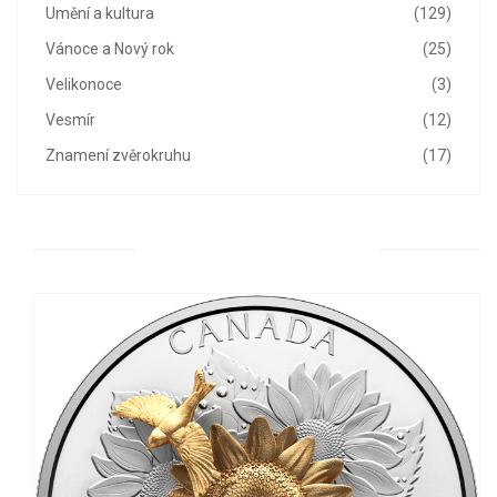
Umění a kultura
(129)
Vánoce a Nový rok
(25)
Velikonoce
(3)
Vesmír
(12)
Znamení zvěrokruhu
(17)