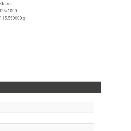
Stříbro
925/1000
:
15.550000 g