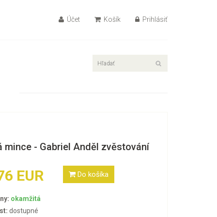
Účet
Košík
Prihlásiť
á mince - Gabriel Anděl zvěstování
76 EUR
Do košíka
ny:
okamžitá
st:
dostupné