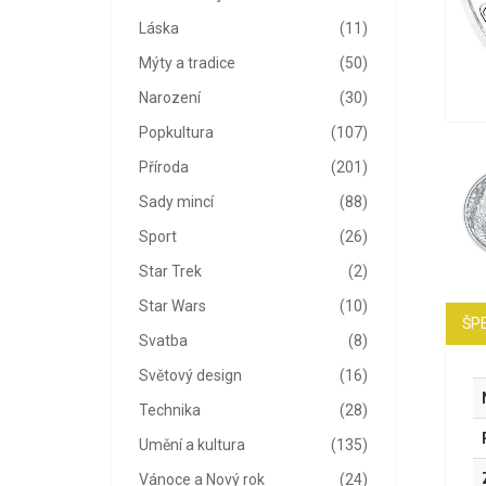
Láska
(11)
Mýty a tradice
(50)
Narození
(30)
Popkultura
(107)
Příroda
(201)
Sady mincí
(88)
Sport
(26)
Star Trek
(2)
Star Wars
(10)
ŠPE
Svatba
(8)
Světový design
(16)
Technika
(28)
Umění a kultura
(135)
Vánoce a Nový rok
(24)