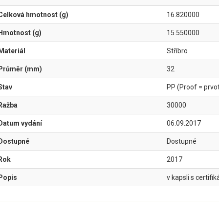
Celková hmotnost (g)
16.820000
Hmotnost (g)
15.550000
Materiál
Stříbro
Průměr (mm)
32
Stav
PP (Proof = prvotř
Ražba
30000
Datum vydání
06.09.2017
Dostupné
Dostupné
Rok
2017
Popis
v kapsli s certifi