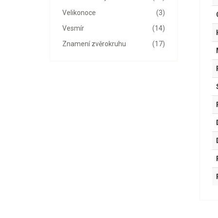
Velikonoce
(3)
Vesmír
(14)
Znamení zvěrokruhu
(17)