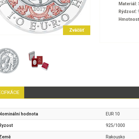
Materiál:
Rýdzosť:
Hmotnosť
Zväčšiť
CIFIKÁCIE
Nominální hodnota
EUR 10
Ryzost
925/1000
Země
Rakousko