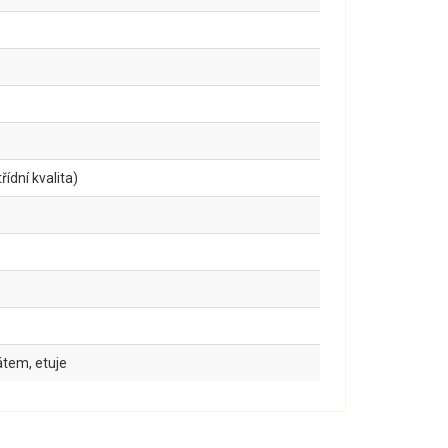
ídní kvalita)
kátem, etuje