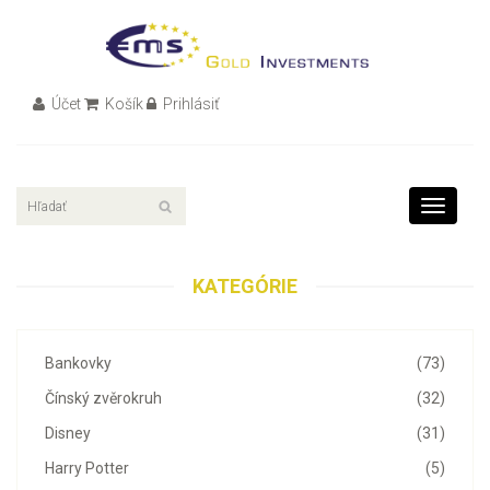
Účet
Košík
Prihlásiť
Toggle
navigati
KATEGÓRIE
Bankovky
(73)
Čínský zvěrokruh
(32)
Disney
(31)
Harry Potter
(5)