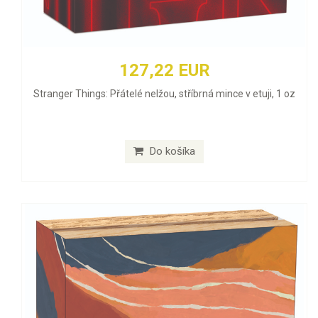
127,22 EUR
Stranger Things: Přátelé nelžou, stříbrná mince v etuji, 1 oz
Do košíka