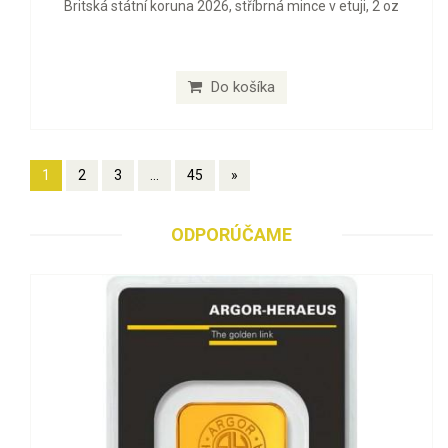
Britská státní koruna 2026, stříbrná mince v etuji, 2 oz
Do košíka
1
2
3
...
45
»
ODPORÚČAME