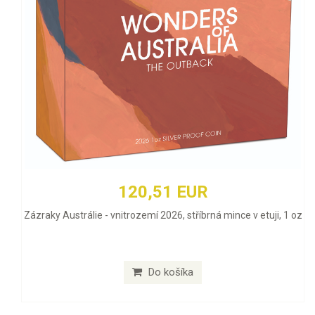
120,51 EUR
Zázraky Austrálie - vnitrozemí 2026, stříbrná mince v etuji, 1 oz
Do košíka