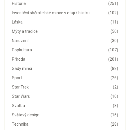
Historie
(251)
Investiční sběratelské mince v etuji / blistru
(102)
Láska
(11)
Mýty a tradice
(50)
Narození
(30)
Popkultura
(107)
Příroda
(201)
Sady mincí
(88)
Sport
(26)
Star Trek
(2)
Star Wars
(10)
Svatba
(8)
Světový design
(16)
Technika
(28)