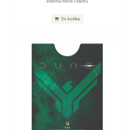
stříbrná mince v blistru
Do košíka