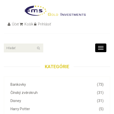
Účet
Košík
Prihlásiť
Toggle
navigati
KATEGÓRIE
Bankovky
(73)
Čínský zvěrokruh
(31)
Disney
(31)
Harry Potter
(5)