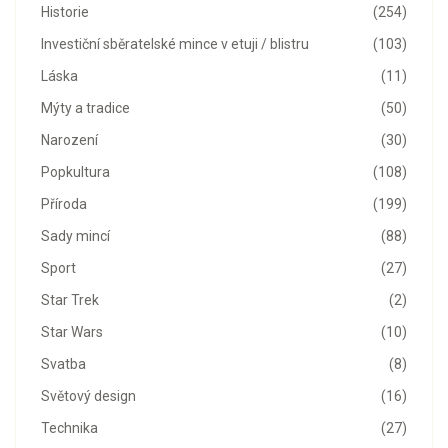
Historie
(254)
Investiční sběratelské mince v etuji / blistru
(103)
Láska
(11)
Mýty a tradice
(50)
Narození
(30)
Popkultura
(108)
Příroda
(199)
Sady mincí
(88)
Sport
(27)
Star Trek
(2)
Star Wars
(10)
Svatba
(8)
Světový design
(16)
Technika
(27)