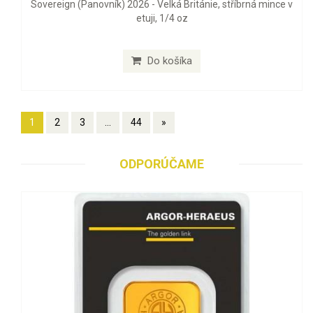
Sovereign (Panovník) 2026 - Velká Británie, stříbrná mince v
etuji, 1/4 oz
Do košíka
1
2
3
...
44
»
ODPORÚČAME