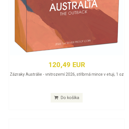
120,49 EUR
Zázraky Austrálie - vnitrozemí 2026, stříbrná mince v etuji, 1 oz
Do košíka