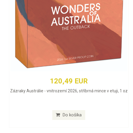
120,49 EUR
Zázraky Austrálie - vnitrozemí 2026, stříbrná mince v etuji, 1 oz
Do košíka