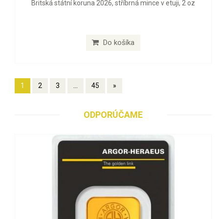
Britská státní koruna 2026, stříbrná mince v etuji, 2 oz
Do košíka
1
2
3
...
45
»
ODPORÚČAME