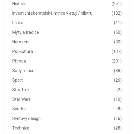
Historie
(251)
Investiční sběratelské mince v etuji / blistru
(102)
Láska
(11)
Mýty a tradice
(50)
Narození
(30)
Popkultura
(107)
Příroda
(201)
Sady mincí
(88)
Sport
(26)
Star Trek
(2)
Star Wars
(10)
Svatba
(8)
Světový design
(16)
Technika
(28)