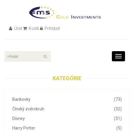
Účet
Košík
Prihlásiť
Toggle
navigati
KATEGÓRIE
Bankovky
(73)
Čínský zvěrokruh
(32)
Disney
(31)
Harry Potter
(5)