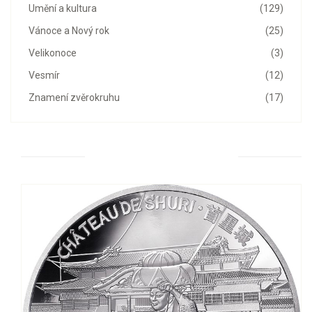
Umění a kultura
(129)
Vánoce a Nový rok
(25)
Velikonoce
(3)
Vesmír
(12)
Znamení zvěrokruhu
(17)