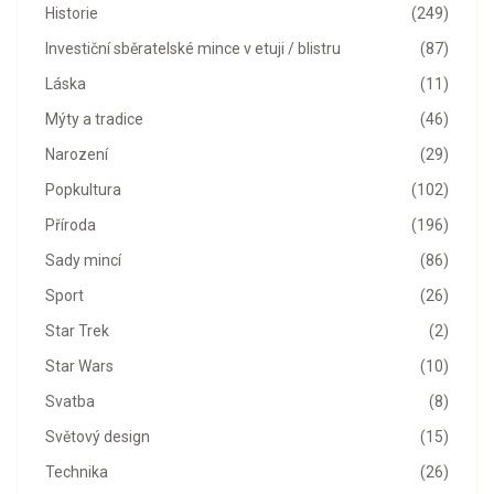
Historie
(249)
Investiční sběratelské mince v etuji / blistru
(87)
Láska
(11)
Mýty a tradice
(46)
Narození
(29)
Popkultura
(102)
Příroda
(196)
Sady mincí
(86)
Sport
(26)
Star Trek
(2)
Star Wars
(10)
Svatba
(8)
Světový design
(15)
Technika
(26)