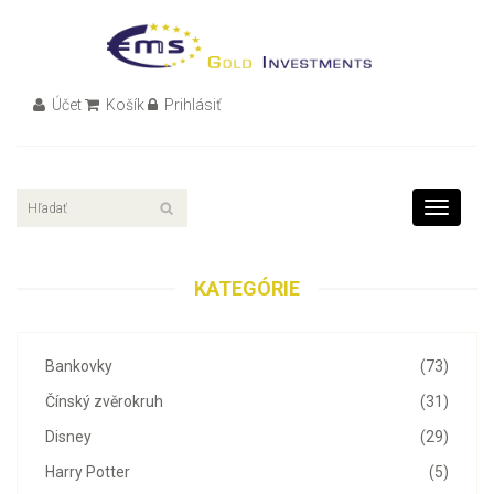
Účet
Košík
Prihlásiť
Toggle
navigati
KATEGÓRIE
Bankovky
(73)
Čínský zvěrokruh
(31)
Disney
(29)
Harry Potter
(5)