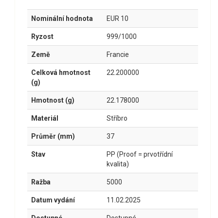
Nominální hodnota
EUR 10
Ryzost
999/1000
Země
Francie
Celková hmotnost
22.200000
(g)
Hmotnost (g)
22.178000
Materiál
Stříbro
Průměr (mm)
37
Stav
PP (Proof = prvotřídní
kvalita)
Ražba
5000
Datum vydání
11.02.2025