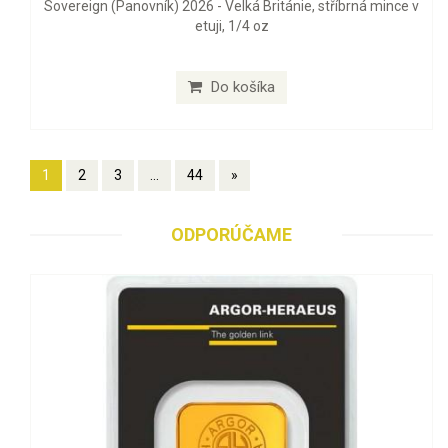
Sovereign (Panovník) 2026 - Velká Británie, stříbrná mince v
etuji, 1/4 oz
Do košíka
1
2
3
...
44
»
ODPORÚČAME