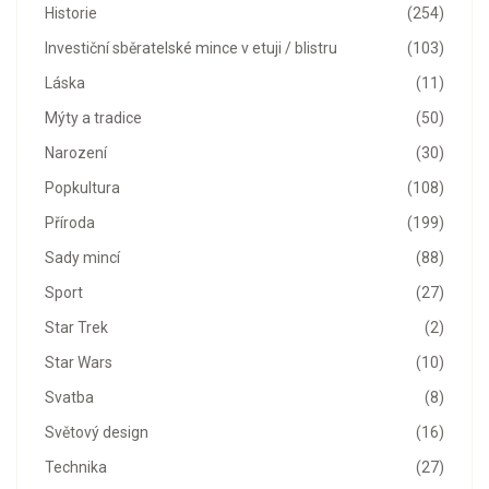
Historie
(254)
Investiční sběratelské mince v etuji / blistru
(103)
Láska
(11)
Mýty a tradice
(50)
Narození
(30)
Popkultura
(108)
Příroda
(199)
Sady mincí
(88)
Sport
(27)
Star Trek
(2)
Star Wars
(10)
Svatba
(8)
Světový design
(16)
Technika
(27)