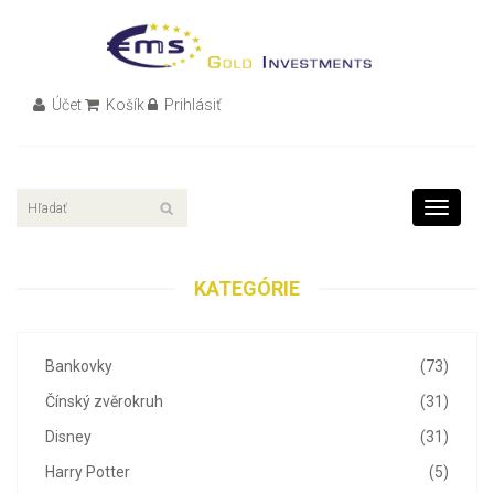
Účet
Košík
Prihlásiť
Toggle
navigati
KATEGÓRIE
Bankovky
(73)
Čínský zvěrokruh
(31)
Disney
(31)
Harry Potter
(5)