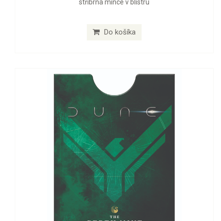
stříbrná mince v blistru
Do košíka