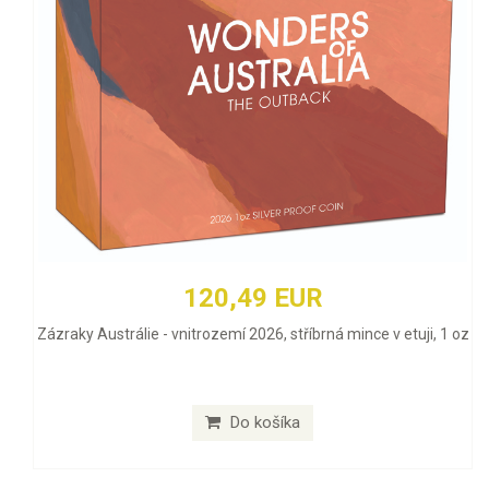
120,49 EUR
Zázraky Austrálie - vnitrozemí 2026, stříbrná mince v etuji, 1 oz
Do košíka