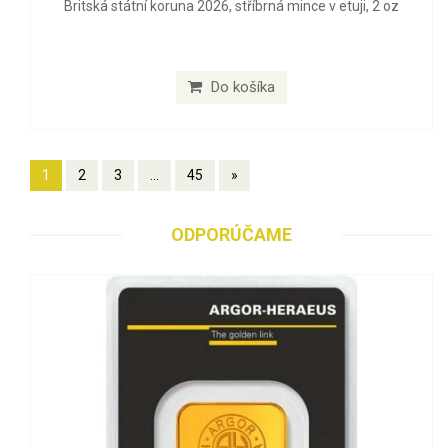
Britská státní koruna 2026, stříbrná mince v etuji, 2 oz
Do košíka
1
2
3
...
45
»
ODPORÚČAME