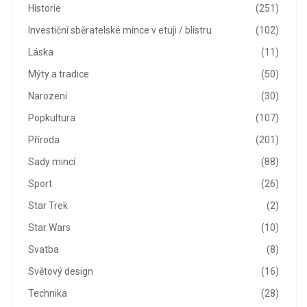
Historie
(251)
Investiční sběratelské mince v etuji / blistru
(102)
Láska
(11)
Mýty a tradice
(50)
Narození
(30)
Popkultura
(107)
Příroda
(201)
Sady mincí
(88)
Sport
(26)
Star Trek
(2)
Star Wars
(10)
Svatba
(8)
Světový design
(16)
Technika
(28)