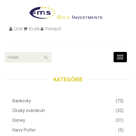
Účet
Košík
Prihlásiť
Toggle
navigati
KATEGÓRIE
Bankovky
(73)
Čínský zvěrokruh
(32)
Disney
(31)
Harry Potter
(5)