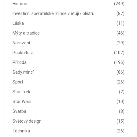
Historie
(249)
Investiční sběratelské mince v etuji / blistru
(87)
Láska
(11)
Mýty a tradice
(46)
Narození
(29)
Popkultura
(102)
Příroda
(196)
Sady mincí
(86)
Sport
(26)
Star Trek
(2)
Star Wars
(10)
Svatba
(8)
Světový design
(15)
Technika
(26)