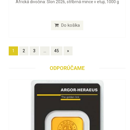
Africká divočina: Slon 2026, stříbrná mince v etuji, 1000 g
Do košíka
1
2
3
...
45
»
ODPORÚČAME