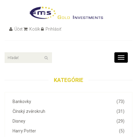
Účet
Košík
Prihlásiť
Toggle
navigati
KATEGÓRIE
Bankovky
(73)
Čínský zvěrokruh
(31)
Disney
(29)
Harry Potter
(5)